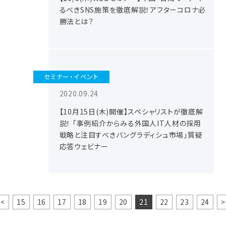
るべきSNS施策を徹底解説！アフターコロナ必
勝法とは？
セミナー・イベント
2020.09.24
【10月15日(木)開催】スペシャリストが徹底解
説！ 「事例紹介からみる外国人IT人材の採用
戦略と注目すべきバングラディシュ市場」質疑
応答ウェビナー
<
15
16
17
18
19
20
21
22
23
24
>