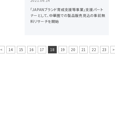
2021.06.14
「JAPANブランド育成支援等事業」支援パート
ナーとして、中華圏での製品販売見込の事前無
料リサーチを開始
<
14
15
16
17
18
19
20
21
22
23
>
お問い合わせ