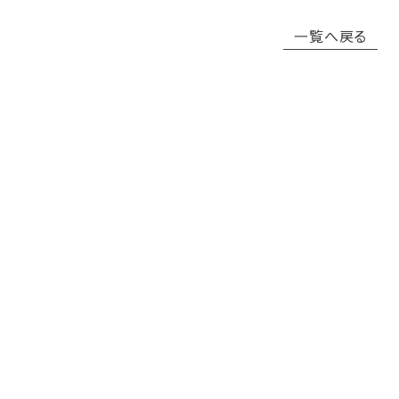
一覧へ戻る
お問い合わせ
当社サービスなどに関するお問い合せは下記ボタンリンク先フォ
ームに必要事項を入力の上、ご送信ください。
お急ぎの場合は、直接お電話またはメールにてご連絡くださいま
せ。