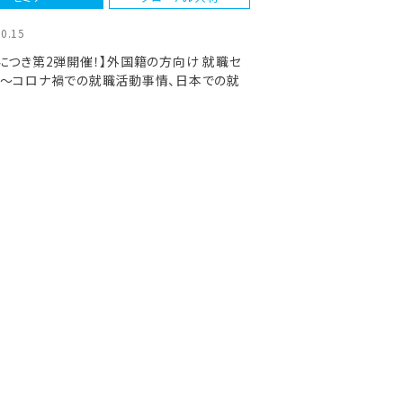
10.15
につき第2弾開催！】外国籍の方向け 就職セ
ー～コロナ禍での就職活動事情、日本での就
動のポイント等解説～