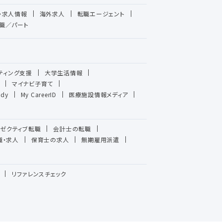
・求人情報
海外求人
転職エージェント
職／パート
ティング支援
大学生活情報
マイナビ子育て
udy
My CareerID
医療施設情報メディア
ゼクティブ転職
会計士の転職
職・求人
保育士の求人
無期雇用派遣
リファレンスチェック