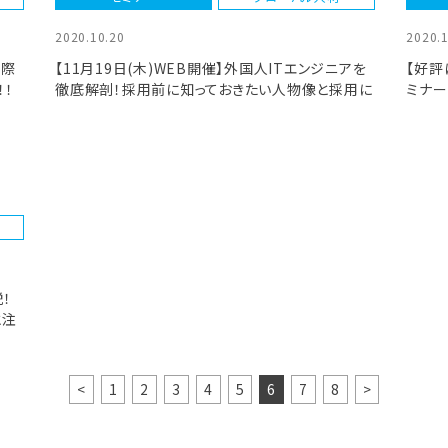
2020.10.20
2020.
実際
【11月19日(木)WEB開催】外国人ITエンジニアを
【好評
！
徹底解剖！採用前に知っておきたい人物像と採用に
ミナ
ついての考え方ウェビナー
職活
！
と注
ナ
<
1
2
3
4
5
6
7
8
>