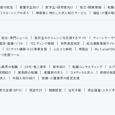
者の就活
看護学生向け
医学生・研修医向け
独立・開業情報
転職
ミドル・シニアの求人
障害者に特化した求人紹介サービス
福祉・介護の転
総合・専門ニュース
高校生のチャレンジを応援するサイト
ティーンマーケ
雑誌・書籍・ソフト
ウエディング情報
世界遺産検定
総合農業情報サイト
ECサイト構築・D2C事業支援
ふるさと納税
博覧会
My CareerSt
テンツ支援ツール
ーム業界の転職
20代・第二新卒
新卒紹介
転職コンサルティング
エグ
顧問紹介
薬剤師の転職
看護師の求人
コメディカル求人
医師の転
求人
外国人材の紹介
医療・介護業界の経営支援
率化支援（BPO）
発送代行
健康経営
社宅手配
貸会議室・スタジオ