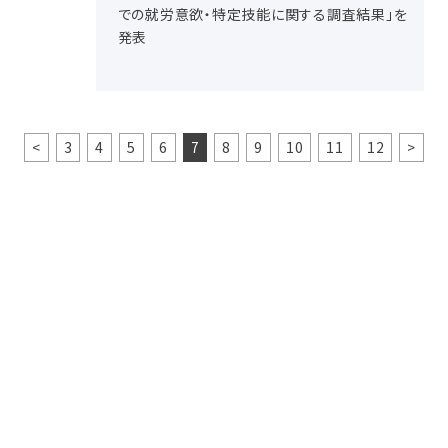
での就労意欲・特定技能に関する調査結果」を
発表
<
3
4
5
6
7
8
9
10
11
12
>
お問い合わせ
当社サービスなどに関するお問い合せは下記ボタンリンク先フォ