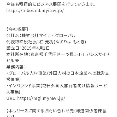
今後も積極的にビジネス展開を行っていきます。
https://inbound.mynavi.jp/
【会社概要】
会社名：株式会社マイナビグローバル
代表取締役社⻑：杠 元樹(ゆずりは もとき)
設⽴⽇：2019年4⽉1⽇
本社所在地：東京都千代⽥区⼀ツ橋1-1-1 パレスサイド
ビル9F
業務内容：
・グローバル⼈材事業(外国⼈材の⽇本企業への就労⽀
援事業)
・インバウンド事業(訪⽇外国⼈旅⾏者向け情報サービ
ス事業)
URL：
https://mgl.mynavi.jp/
【本リリースに関するお問い合わせ先(報道関係者様含
む)】