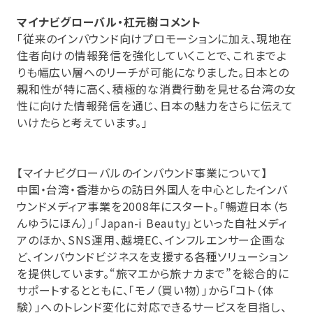
マイナビグローバル・杠元樹コメント
「従来のインバウンド向けプロモーションに加え、現地在
住者向けの情報発信を強化していくことで、これまでよ
りも幅広い層へのリーチが可能になりました。日本との
親和性が特に高く、積極的な消費行動を見せる台湾の女
性に向けた情報発信を通じ、日本の魅力をさらに伝えて
いけたらと考えています。」
【マイナビグローバルのインバウンド事業について】
中国・台湾・香港からの訪日外国人を中心としたインバ
ウンドメディア事業を2008年にスタート。「暢遊日本（ち
んゆうにほん）」「Japan-i Beauty」といった自社メディ
アのほか、SNS運用、越境EC、インフルエンサー企画な
ど、インバウンドビジネスを支援する各種ソリューション
を提供しています。“旅マエから旅ナカまで”を総合的に
サポートするとともに、「モノ（買い物）」から「コト（体
験）」へのトレンド変化に対応できるサービスを目指し、