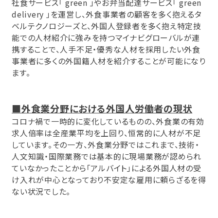
社食サービス「 green 」やお弁当配達サービス「 green
delivery 」を運営し、外食事業者の顧客を多く抱えるタ
ベルテクノロジーズと、外国人登録者を多く抱え特定技
能での人材紹介に強みを持つマイナビグローバルが連
携することで、人手不足・優秀な人材を採用したい外食
事業者に多くの外国籍人材を紹介することが可能になり
ます。
■外食業分野における外国人労働者の現状
コロナ禍で一時的に変化しているものの、外食業の有効
求人倍率は全産業平均を上回り、恒常的に人材が不足
しています。その一方、外食業分野ではこれまで、技術・
人文知識・国際業務では基本的に現場業務が認められ
ていなかったことから「アルバイト」による外国人材の受
け入れが中心となっており不安定な雇用に頼らざるを得
ない状況でした。