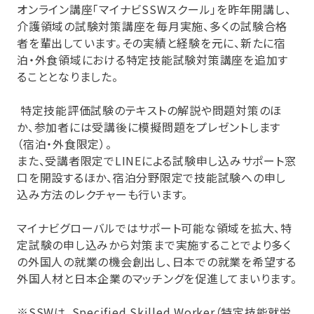
オンライン講座「マイナビSSWスクール」を昨年開講し、
介護領域の試験対策講座を毎月実施、多くの試験合格
者を輩出しています。その実績と経験を元に、新たに宿
泊・外食領域における特定技能試験対策講座を追加す
ることとなりました。
特定技能評価試験のテキストの解説や問題対策のほ
か、参加者には受講後に模擬問題をプレゼントします
（宿泊・外食限定）。
また、受講者限定でLINEによる試験申し込みサポート窓
口を開設するほか、宿泊分野限定で技能試験への申し
込み方法のレクチャーも行います。
マイナビグローバルではサポート可能な領域を拡大、特
定試験の申し込みから対策まで実施することでより多く
の外国人の就業の機会創出し、日本での就業を希望する
外国人材と日本企業のマッチングを促進してまいります。
※SSWは、Specified Skilled Worker（特定技能就労