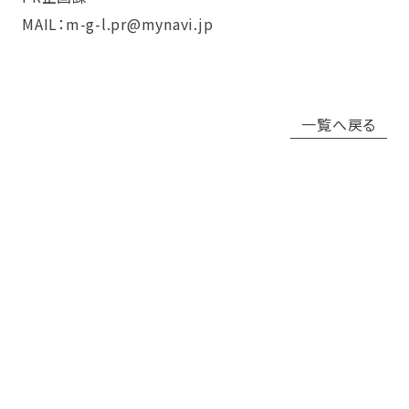
MAIL：m-g-l.pr@mynavi.jp
一覧へ戻る
お問い合わせ
当社サービスなどに関するお問い合せは下記ボタンリンク先フォ