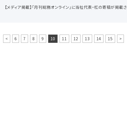
【メディア掲載】「月刊総務オンライン」に当社代表・杠の寄稿が掲載
<
6
7
8
9
10
11
12
13
14
15
>
お問い合わせ
に関するお問い合せは下記ボタンリンク先フォームに必要事項を入力の上