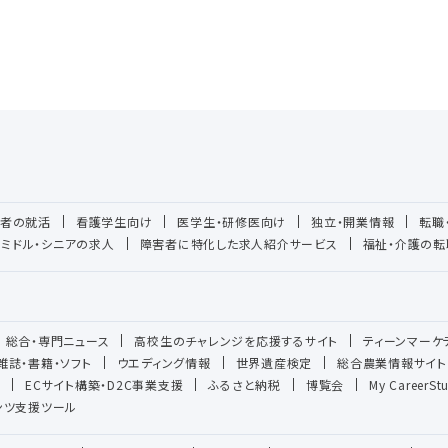
者の就活
看護学生向け
医学生・研修医向け
独立・開業情報
転職
ミドル・シニアの求人
障害者に特化した求人紹介サービス
福祉・介護の転
総合・専門ニュース
高校生のチャレンジを応援するサイト
ティーンマーケ
雑誌・書籍・ソフト
ウエディング情報
世界遺産検定
総合農業情報サイト
ECサイト構築・D2C事業支援
ふるさと納税
博覧会
My CareerSt
テンツ支援ツール