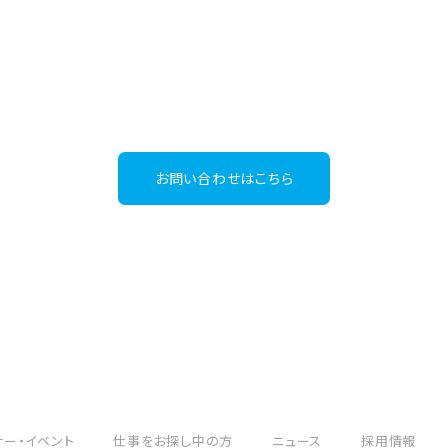
お急ぎの場合は、直接お電話またはメールにてご連絡くださいませ。
グローバル人材事業
03-6267-4395
Tel：
（受付時間：平日9:30～18:00）
お問い合わせはこちら
ナー・イベント
仕事をお探し中の方
ニュース
採用情報