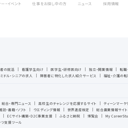
ナー・イベント
仕事をお探し中の方
ニュース
採用情報
者の就活
看護学生向け
医学生・研修医向け
独立・開業情報
転職
ミドル・シニアの求人
障害者に特化した求人紹介サービス
福祉・介護の転
総合・専門ニュース
高校生のチャレンジを応援するサイト
ティーンマーケ
雑誌・書籍・ソフト
ウエディング情報
世界遺産検定
総合農業情報サイト
ECサイト構築・D2C事業支援
ふるさと納税
博覧会
My CareerSt
テンツ支援ツール