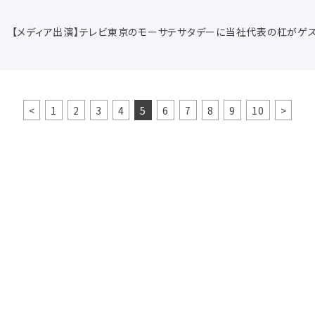
【メディア出演】テレビ東京のモーサテサタデーに当社代表の杠がゲ
<
1
2
3
4
5
6
7
8
9
10
>
お問い合わせ