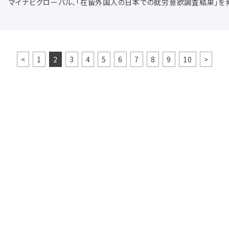
マイナビグローバル、「在留外国人の日本での就労意欲調査結果」を
<
1
2
3
4
5
6
7
8
9
10
>
お問い合わせ
に関するお問い合せは下記ボタンリンク先フォームに必要事項を入力の上
お急ぎの場合は、直接お電話またはメールにてご連絡くださいませ。