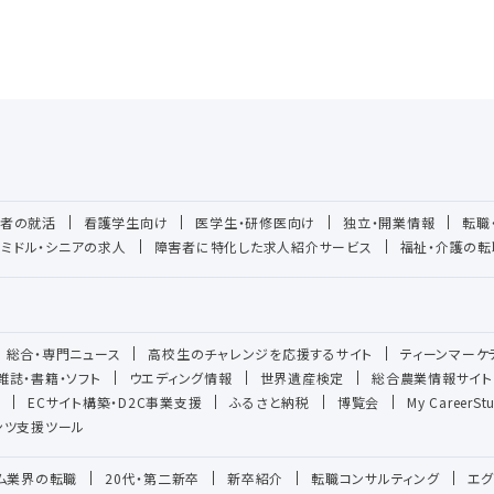
者の就活
看護学生向け
医学生・研修医向け
独立・開業情報
転職
ミドル・シニアの求人
障害者に特化した求人紹介サービス
福祉・介護の転
総合・専門ニュース
高校生のチャレンジを応援するサイト
ティーンマーケ
雑誌・書籍・ソフト
ウエディング情報
世界遺産検定
総合農業情報サイト
ECサイト構築・D2C事業支援
ふるさと納税
博覧会
My CareerSt
テンツ支援ツール
ーム業界の転職
20代・第二新卒
新卒紹介
転職コンサルティング
エグ