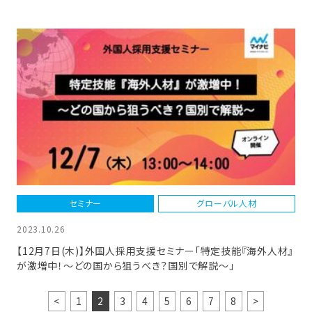
セミナー
グローバル人材
2023.10.26
【12月7日(木)】外国人採用支援セミナー「特定技能『海外人材』
が激増中！～どの国から狙うべき？国別で解説～」
<
1
2
3
4
5
6
7
8
>