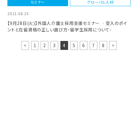
セミナー
グローバル人材
2021.08.25
【9月28日(火)】外国人介護士採用支援セミナー ‐受入のポイ
ントと在留資格の正しい選び方・留学生採用について-
<
1
2
3
4
5
6
7
8
>
お問い合わせ
当社サービスなどに関するお問い合せは下記ボタンリンク先フォ